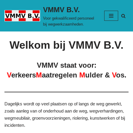
VMMV B.V.
Ga
Voor gekwalificeerd personeel
naar
bij wegwerkzaamheden.
de
inhoud
Welkom bij VMMV B.V.
VMMV staat voor:
V
erkeers
M
aatregelen
M
ulder &
V
os.
Dagelijks wordt op veel plaatsen op of langs de weg gewerkt,
zoals aanleg van of onderhoud aan de weg, wegverhardingen,
wegmeubilair, groenvoorzieningen, riolering, kunstwerken of bij
incidenten.